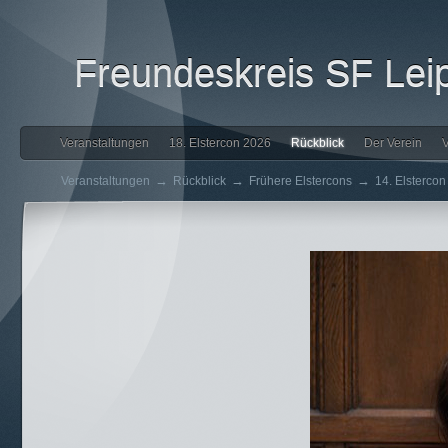
Freundeskreis SF Leip
Veranstaltungen
18. Elstercon 2026
Rückblick
Der Verein
V
→
→
→
Veranstaltungen
Rückblick
Frühere Elstercons
14. Elsterco