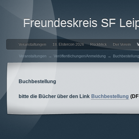
Freundeskreis SF Leip
Veranstaltungen
18. Elstercon 2026
Rückblick
Der Verein
V
→
→
Veranstaltungen
Veröffentlichungen/Anmeldung
Buchbestellun
Buchbestellung
bitte die Bücher über den Link
Buchbestellung
(DFN