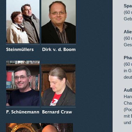
Spa
(60 
Gebu
Alie
(60 
Ges
Pha
(60 
in G
deut
Auß
Han
Cha
(Po
mit 
und