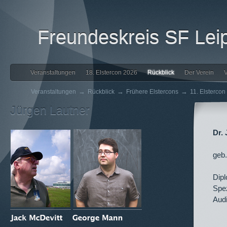
Freundeskreis SF Leip
Veranstaltungen
18. Elstercon 2026
Rückblick
Der Verein
V
→
→
→
Veranstaltungen
Rückblick
Frühere Elstercons
11. Elstercon
Jürgen Lautner
Dr.
geb
Dip
Spez
Audi