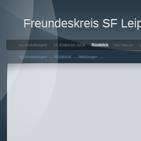
Freundeskreis SF Leip
Veranstaltungen
18. Elstercon 2026
Rückblick
Der Verein
V
→
→
→
Veranstaltungen
Rückblick
Meldungen