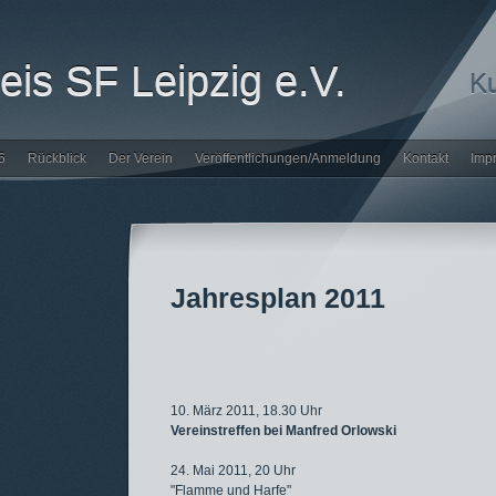
is SF Leipzig e.V.
Ku
6
Rückblick
Der Verein
Veröffentlichungen/Anmeldung
Kontakt
Imp
Jahresplan 2011
10. März 2011, 18.30 Uhr
Vereinstreffen bei Manfred Orlowski
24. Mai 2011, 20 Uhr
"Flamme und Harfe"