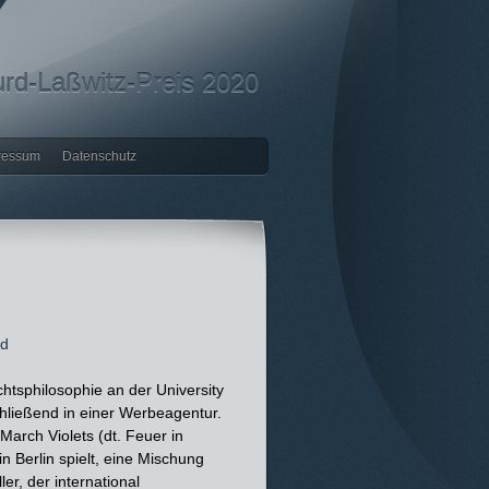
rd-Laßwitz-Preis 2020
ressum
Datenschutz
nd
chtsphilosophie an der University
hließend in einer Werbeagentur.
arch Violets (dt. Feuer in
in Berlin spielt, eine Mischung
er, der international