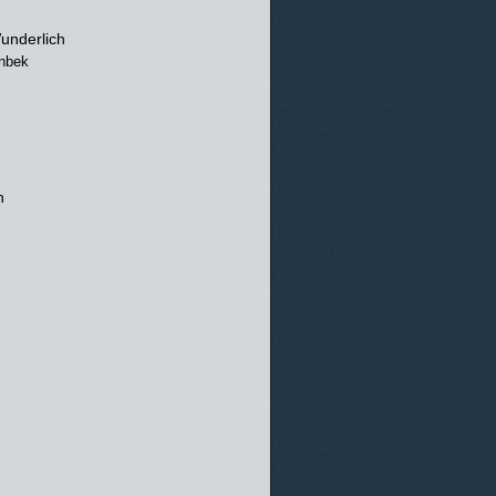
underlich
inbek
h