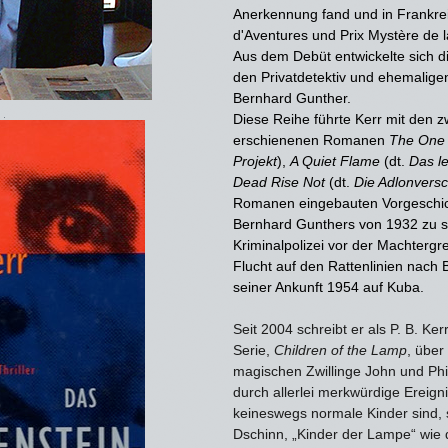
Anerkennung fand und in Frankre
d'Aventures und Prix Mystère de l
Aus dem Debüt entwickelte sich die
den Privatdetektiv und ehemalig
Bernhard Gunther.
Diese Reihe führte Kerr mit den 
erschienenen Romanen
The One 
Projekt
),
A Quiet Flame
(dt.
Das l
Dead Rise Not
(dt.
Die Adlonvers
Romanen eingebauten Vorgeschic
Bernhard Gunthers von 1932 zu sei
Kriminalpolizei vor der Machtergr
Flucht auf den Rattenlinien nach 
seiner Ankunft 1954 auf Kuba.
Seit 2004 schreibt er als P. B. K
Serie,
Children of the Lamp
, über
magischen Zwillinge John und Phi
durch allerlei merkwürdige Ereign
keineswegs normale Kinder sind,
Dschinn, „Kinder der Lampe“ wie 