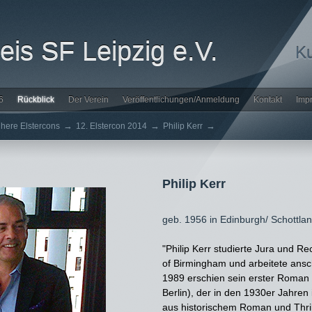
is SF Leipzig e.V.
Ku
6
Rückblick
Der Verein
Veröffentlichungen/Anmeldung
Kontakt
Imp
→
→
→
ühere Elstercons
12. Elstercon 2014
Philip Kerr
Philip Kerr
geb. 1956 in Edinburgh/ Schottla
"Philip Kerr studierte Jura und Re
of Birmingham und arbeitete ansc
1989 erschien sein erster Roman M
Berlin), der in den 1930er Jahren 
aus historischem Roman und Thrill