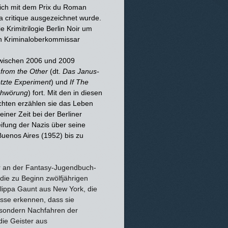
ich mit dem Prix du Roman
a critique ausgezeichnet wurde.
 Krimitrilogie Berlin Noir um
en Kriminaloberkommissar
zwischen 2006 und 2009
from the Other
(dt.
Das Janus-
etzte Experiment
) und
If The
chwörung
) fort. Mit den in diesen
hten erzählen sie das Leben
ner Zeit bei der Berliner
eifung der Nazis über seine
Buenos Aires (1952) bis zu
err an der Fantasy-Jugendbuch-
 die zu Beginn zwölfjährigen
lippa Gaunt aus New York, die
isse erkennen, dass sie
 sondern Nachfahren der
die Geister aus