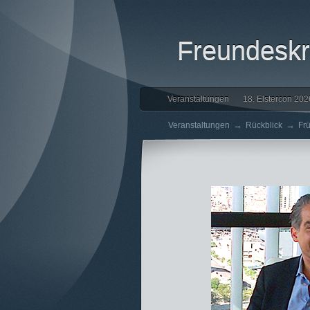
Freundeskre
Veranstaltungen
18. Elstercon 202
→
→
Veranstaltungen
Rückblick
Fr