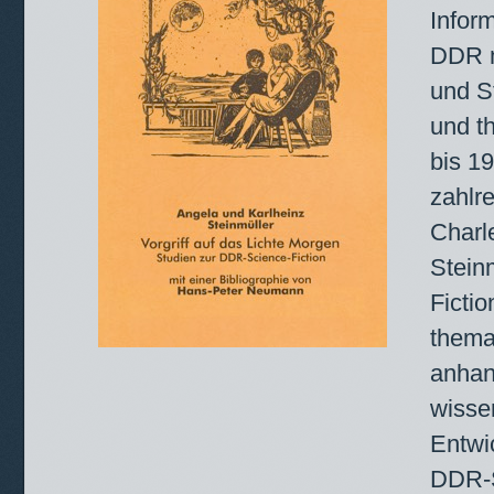
Infor
DDR m
und S
und t
bis 1
zahlre
Charle
Stein
Ficti
thema
anhan
wissen
Entwi
DDR-S