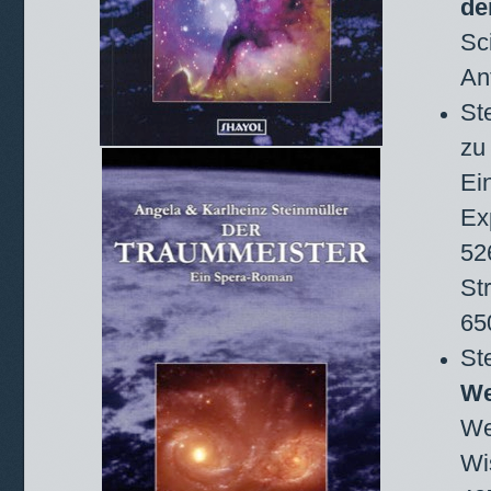
de
Sc
An
St
zu
Ei
Ex
52
St
65
St
We
We
Wi