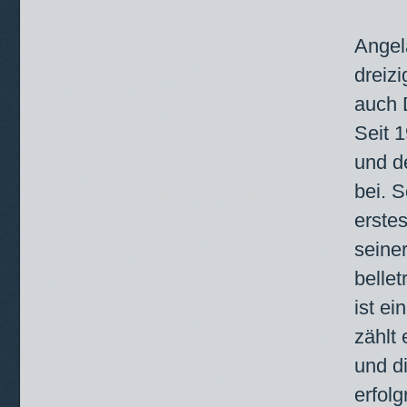
Angel
dreiz
auch 
Seit 1
und d
bei. S
erste
seine
belle
ist ei
zählt 
und d
erfolg