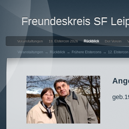
Freundeskreis SF Leip
Veranstaltungen
18. Elstercon 2026
Rückblick
Der Verein
V
→
→
→
Veranstaltungen
Rückblick
Frühere Elstercons
12. Elsterco
Ange
geb.1