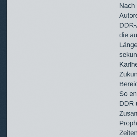
Nach 
Autor
DDR-A
die a
Länge
sekun
Karlhe
Zukun
Berei
So en
DDR u
Zusa
Proph
Zeite