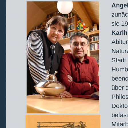
Angel
zunäc
sie 1
Karlh
Abitu
Natur
Stadt 
Humbo
beend
über 
Philo
Doktor
befass
Mitarb