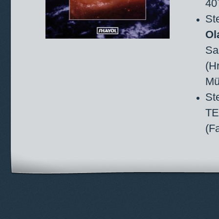
40
St
Ol
Sa
(H
Mü
St
TE
(F