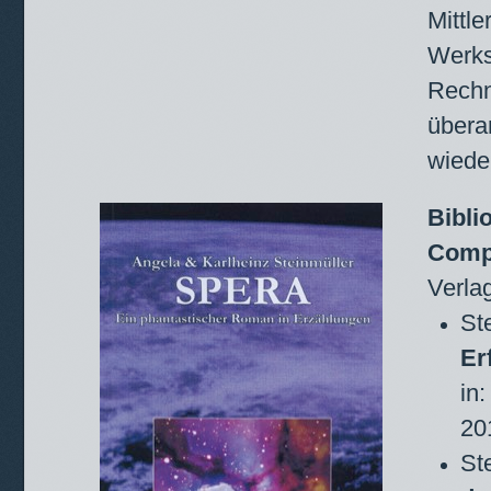
Mittl
Werks
Rechn
übera
wiede
Bibli
Comp
Verla
St
Er
in
20
St