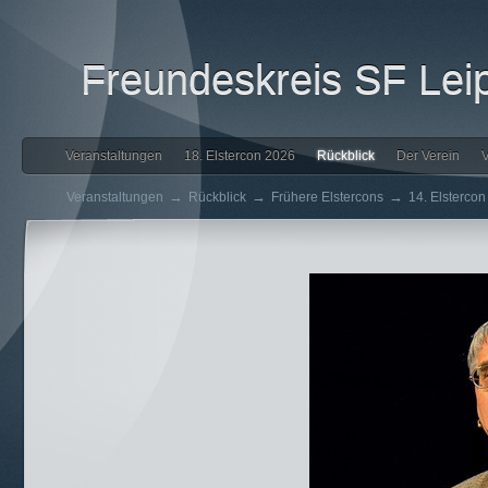
Freundeskreis SF Leip
Veranstaltungen
18. Elstercon 2026
Rückblick
Der Verein
V
→
→
→
Veranstaltungen
Rückblick
Frühere Elstercons
14. Elsterco