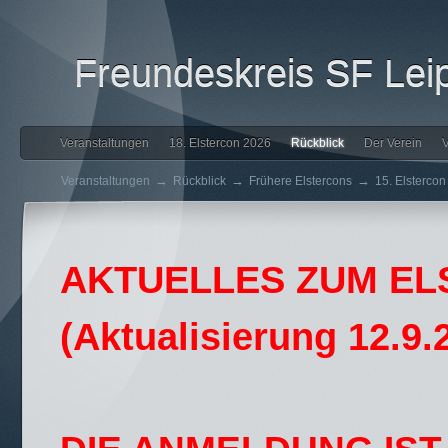
Freundeskreis SF Leip
Veranstaltungen
18. Elstercon 2026
Rückblick
Der Verein
V
→
→
→
Veranstaltungen
Rückblick
Frühere Elstercons
15. Elsterco
AKTUELLES ZUM EL
(Aktualisierung 12.9.