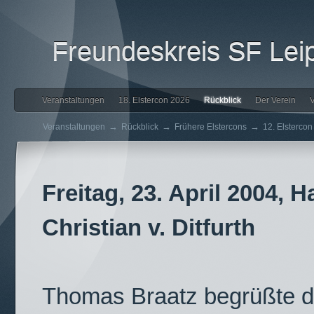
Freundeskreis SF Leip
Veranstaltungen
18. Elstercon 2026
Rückblick
Der Verein
V
→
→
→
Veranstaltungen
Rückblick
Frühere Elstercons
12. Elsterco
Freitag, 23. April 2004,
Christian v. Ditfurth
Thomas Braatz begrüßte de