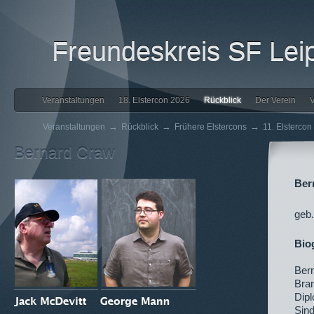
Freundeskreis SF Leip
Veranstaltungen
18. Elstercon 2026
Rückblick
Der Verein
V
→
→
→
Veranstaltungen
Rückblick
Frühere Elstercons
11. Elstercon
Bernard Craw
Ber
geb
Bio
Ber
Bra
Dipl
Sind