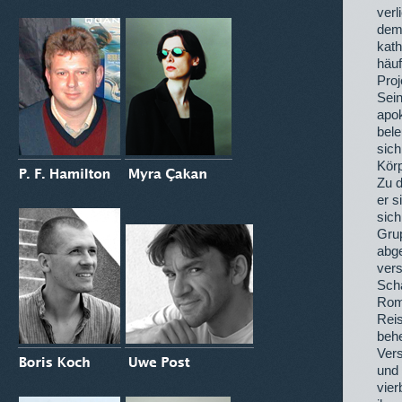
verl
dem
kath
häuf
Proj
Sei
apok
bele
sich
Körp
Zu 
er s
sich
Gru
abg
vers
Scha
Roma
Rei
behe
Vers
und 
vier