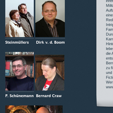
ihre
Mili
Auft
eine
Red
Intr
Fami
Durc
Karm
Hint
lebe
die 
ents
Ber
zu f
und 
Fict
Wer 
www.